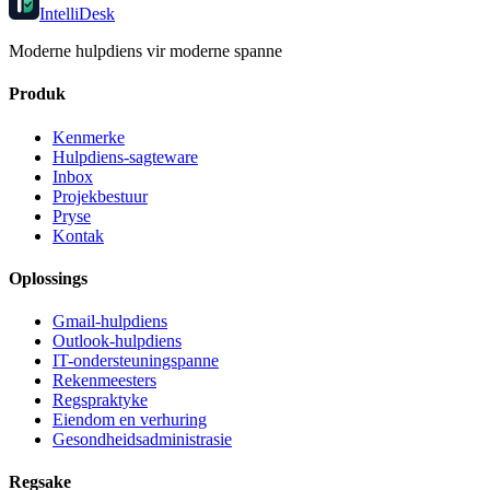
IntelliDesk
Moderne hulpdiens vir moderne spanne
Produk
Kenmerke
Hulpdiens-sagteware
Inbox
Projekbestuur
Pryse
Kontak
Oplossings
Gmail-hulpdiens
Outlook-hulpdiens
IT-ondersteuningspanne
Rekenmeesters
Regspraktyke
Eiendom en verhuring
Gesondheidsadministrasie
Regsake