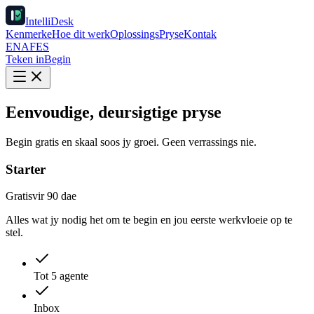
IntelliDesk
Kenmerke
Hoe dit werk
Oplossings
Pryse
Kontak
EN
AF
ES
Teken in
Begin
Eenvoudige, deursigtige pryse
Begin gratis en skaal soos jy groei. Geen verrassings nie.
Starter
Gratis
vir 90 dae
Alles wat jy nodig het om te begin en jou eerste werkvloeie op te
stel.
Tot 5 agente
Inbox