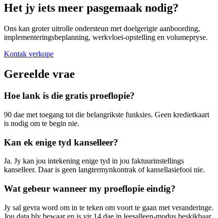
Het jy iets meer pasgemaak nodig?
Ons kan groter uitrolle ondersteun met doelgerigte aanboording,
implementeringsbeplanning, werkvloei-opstelling en volumepryse.
Kontak verkope
Gereelde vrae
Hoe lank is die gratis proeflopie?
90 dae met toegang tot die belangrikste funksies. Geen kredietkaart
is nodig om te begin nie.
Kan ek enige tyd kanselleer?
Ja. Jy kan jou intekening enige tyd in jou faktuurinstellings
kanselleer. Daar is geen langtermynkontrak of kansellasiefooi nie.
Wat gebeur wanneer my proeflopie eindig?
Jy sal gevra word om in te teken om voort te gaan met veranderinge.
Jou data bly bewaar en is vir 14 dae in leesalleen-modus beskikbaar.