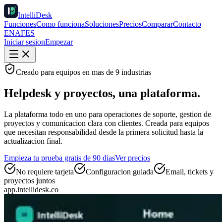
IntelliDesk
Funciones
Como funciona
Soluciones
Precios
Comparar
Contacto
EN
AF
ES
Iniciar sesion
Empezar
Creado para equipos en mas de 9 industrias
Helpdesk y proyectos,
una plataforma.
La plataforma todo en uno para operaciones de soporte, gestion de
proyectos y comunicacion clara con clientes. Creada para equipos
que necesitan responsabilidad desde la primera solicitud hasta la
actualizacion final.
Empieza tu prueba gratis de 90 dias
Ver precios
No requiere tarjeta
Configuracion guiada
Email, tickets y
proyectos juntos
app.intellidesk.co